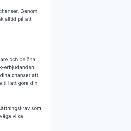
stchanser. Genom
 alltid på att
lare och belöna
ck-erbjudanden.
dina chanser att
till att göra din
msättningskrav som
väga vilka