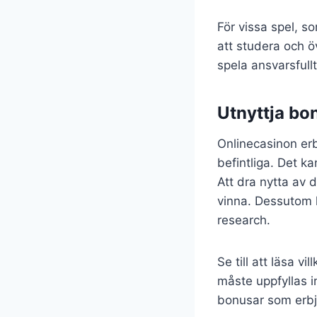
För vissa spel, s
att studera och öv
spela ansvarsfullt
Utnyttja bo
Onlinecasinon erb
befintliga. Det k
Att dra nytta av 
vinna. Dessutom k
research.
Se till att läsa 
måste uppfyllas i
bonusar som erbj