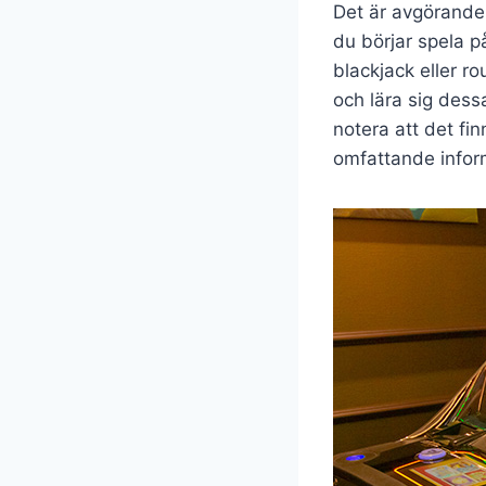
Det är avgörande 
du börjar spela p
blackjack eller ro
och lära sig dess
notera att det fin
omfattande inform