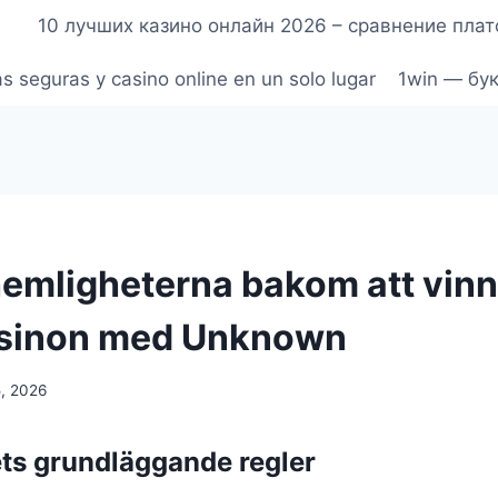
10 лучших казино онлайн 2026 – сравнение пла
s seguras y casino online en un solo lugar
1win — бу
hemligheterna bakom att vinn
asinon med Unknown
, 2026
ets grundläggande regler