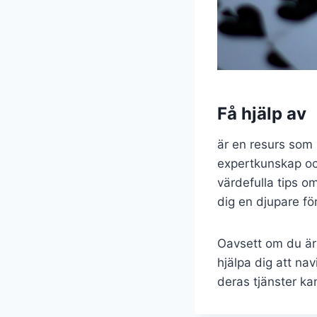
Få hjälp av
är en resurs som 
expertkunskap oc
värdefulla tips o
dig en djupare fö
Oavsett om du är 
hjälpa dig att na
deras tjänster ka