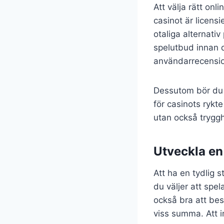
Att välja rätt on
casinot är licensi
otaliga alternativ
spelutbud innan du
användarrecensio
Dessutom bör du 
för casinots rykte
utan också tryggh
Utveckla en
Att ha en tydlig s
du väljer att spel
också bra att bes
viss summa. Att i