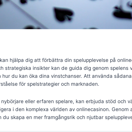
kan hjälpa dig att förbättra din spelupplevelse på onli
h strategiska insikter kan de guida dig genom spelens 
m hur du kan öka dina vinstchanser. Att använda sådana
rståelse för spelstrategier och marknaden.
nybörjare eller erfaren spelare, kan erbjuda stöd och vä
vigera i den komplexa världen av onlinecasinon. Genom a
n du skapa en mer framgångsrik och njutbar speluppleve