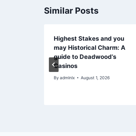
Similar Posts
talon :
Highest Stakes and you
may Historical Charm: A
nt un
guide to Deadwood’s
tre
Casinos
By
admlnlx
August 1, 2026