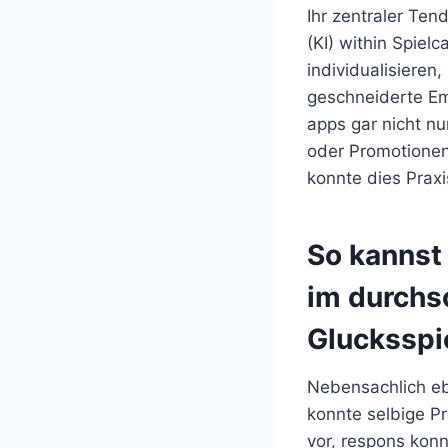
Ihr zentraler Te
(KI) within Spiel
individualisieren
geschneiderte Em
apps gar nicht nu
oder Promotionen
konnte dies Praxi
So kannst 
im durchs
Glucksspie
Nebensachlich eb
konnte selbige Pro
vor, respons konn