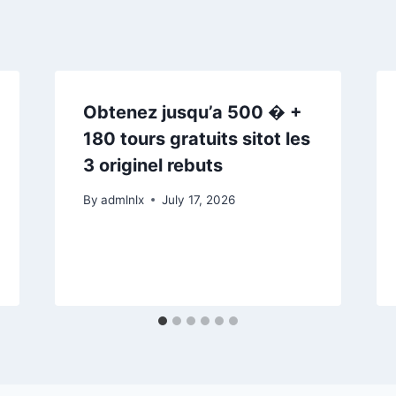
Obtenez jusqu’a 500 � +
180 tours gratuits sitot les
3 originel rebuts
By
admlnlx
July 17, 2026