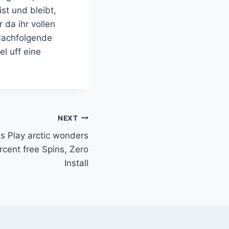
t und bleibt,
 da ihr vollen
Nachfolgende
l uff eine
NEXT
s Play arctic wonders
rcent free Spins, Zero
Install