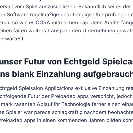
ervall vom Spiel auszuschlie?en. Bekanntlich sei es der 
lon Software regelma?ige unabhangige Uberprufungen 
enau so wie eCOGRA mitmachen cap. Jene Audits fangen
 einen fairen weiters transparenten Unternehmen gewahr
erwartest.
unser Futur von Echtgeld Spielca
ons blank Einzahlung aufgebrauc
chtgeld Spielsalon Applications exklusive Einzahlung rea
nachfolgende Futur der Preloaded apps verspricht, jedo
r mark rasanten Ablauf ihr Technologie ferner einen ei
s Spieler war parece schlagkraftig nachdem beobacht
Preloaded apps in einen kommenden Jahren bilden kon