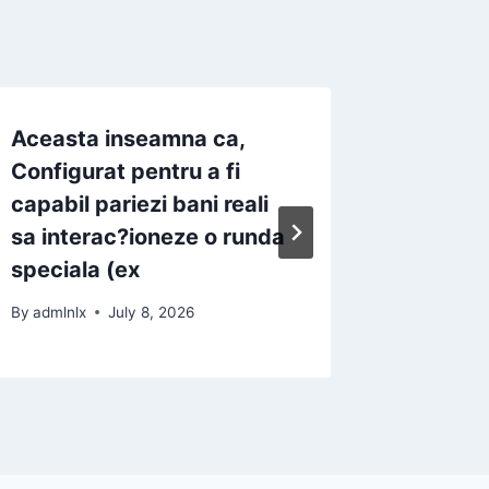
Aceasta inseamna ca,
Princip
Configurat pentru a fi
cassino
capabil pariezi bani reali
grátis 
sa interac?ioneze o runda
infanti
speciala (ex
By
admlnlx
By
admlnlx
July 8, 2026