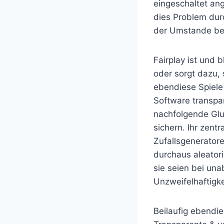
eingeschaltet an
dies Problem dur
der Umstande b
Fairplay ist und
oder sorgt dazu, 
ebendiese Spiele 
Software transpa
nachfolgende Gluc
sichern. Ihr zent
Zufallsgeneratore
durchaus aleatori
sie seien bei una
Unzweifelhaftigke
Beilaufig ebendi