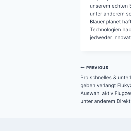
unserem echten S
unter anderem so
Blauer planet ha
Technologien hab
jedweder innovati
Post
PREVIOUS
Pro schnelles & unt
navigation
geben verlangt Fluky
Auswahl aktiv Flugz
unter anderem Direkt