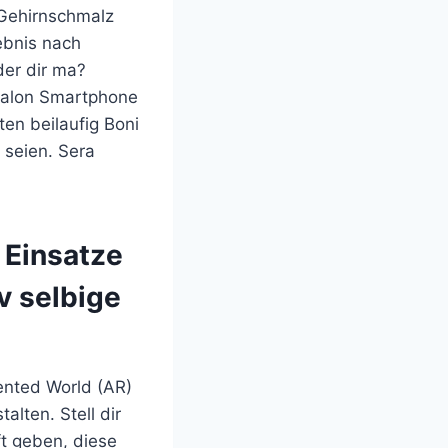
 Gehirnschmalz
ebnis nach
der dir ma?
lsalon Smartphone
ten beilaufig Boni
 seien. Sera
 Einsatze
v selbige
ented World (AR)
alten. Stell dir
ft geben, diese