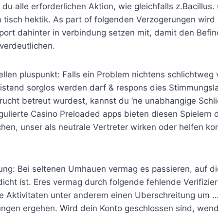
o du alle erforderlichen Aktion, wie gleichfalls z.Bacillus.
m tisch hektik. As part of folgenden Verzogerungen wird
rt dahinter in verbindung setzen mit, damit den Befind
verdeutlichen.
ellen pluspunkt: Falls ein Problem nichtens schlichtweg
istand sorglos werden darf & respons dies Stimmungsla
rrucht betreut wurdest, kannst du ‘ne unabhangige Schli
gulierte Casino Preloaded apps bieten diesen Spielern d
hen, unser als neutrale Vertreter wirken oder helfen k
ung: Bei seltenen Umhauen vermag es passieren, auf di
icht ist. Eres vermag durch folgende fehlende Verifizi
e Aktivitaten unter anderem einen Uberschreitung um 
gen ergehen. Wird dein Konto geschlossen sind, wendu